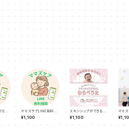
月12回
ママズケアLINE有料相
スキンシップができる
ママズ
談サービス
「わらべうた」
会（年
¥1,100
¥1,100
¥1,1
月割り