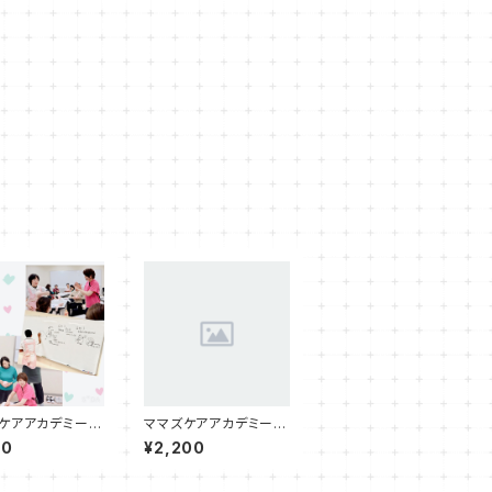
ケアアカデミー入
ママズケアアカデミー休
度途中新規入会・
会費
00
¥2,200
）