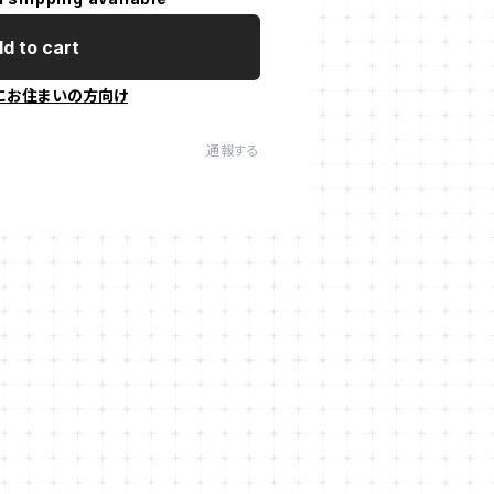
d to cart
にお住まいの方向け
通報する