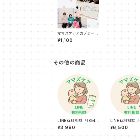
ママズケアアカデミー入
会（年度途中新規入会・
¥1,100
月割り）
その他の商品
LINE有料相談_月8回プ
LINE有料相談_
ラン
プラン
¥3,980
¥6,500