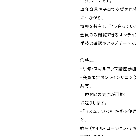
ーグループです。
母乳育児や子育て支援を医療
につながり、
情報を共有し、学び合っていき
会員のみ閲覧できるオンライ
手技の確認やアップデートで
◯特典
・研修・スキルアップ講座参
・会員限定オンラインサロン（
共有、
仲間との交流が可能！ ※入
お送りします。
・「リズムすいな®️」名称を
と、
教材（オイル・ローション・テ